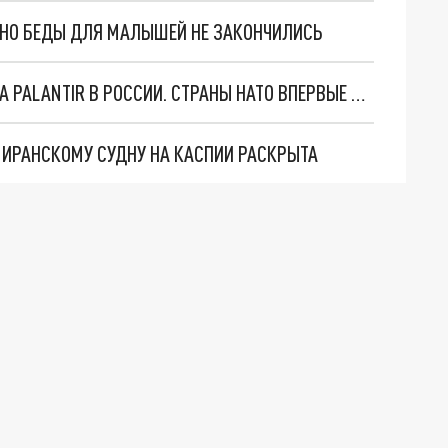
. НО БЕДЫ ДЛЯ МАЛЫШЕЙ НЕ ЗАКОНЧИЛИСЬ
"ОЧЕНЬ ПЛОХИЕ НОВОСТИ": БОЛЬШАЯ ОШИБКА PALANTIR В РОССИИ. СТРАНЫ НАТО ВПЕРВЫЕ ЗА СВО ОСТАНОВИЛИ ПОСТАВКИ ОРУЖИЯ. ВСУ ТЕРЯЮТ ПРИГРАНИЧЬЕ?
О ИРАНСКОМУ СУДНУ НА КАСПИИ РАСКРЫТА