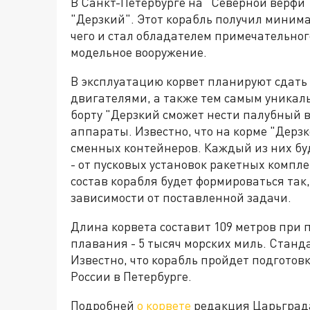
В Санкт-Петербурге на "Северной верфи
"Дерзкий". Этот корабль получил миним
чего и стал обладателем примечательного
модельное вооружение.
В эксплуатацию корвет планируют сдать в
двигателями, а также тем самым уника
борту "Дерзкий сможет нести палубный в
аппараты. Известно, что на корме "Дерз
сменных контейнеров. Каждый из них б
- от пусковых установок ракетных компл
состав корабля будет формироваться так
зависимости от поставленной задачи.
Длина корвета составит 109 метров при 
плавания - 5 тысяч морских миль. Станд
Известно, что корабль пройдет подгото
России в Петербурге.
Подробней
о корвете
редакция Царьграда