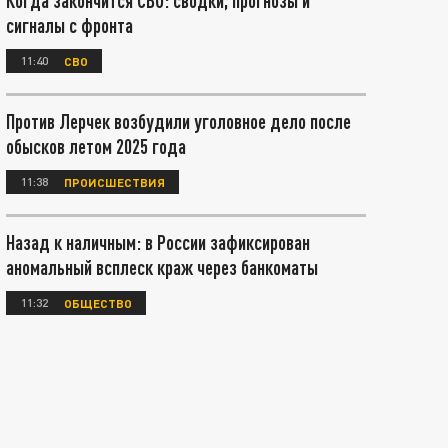
Когда закончится СВО: сводки, прогнозы и
сигналы с фронта
11:40
СВО
Против Лерчек возбудили уголовное дело после
обысков летом 2025 года
11:38
ПРОИСШЕСТВИЯ
Назад к наличным: в России зафиксирован
аномальный всплеск краж через банкоматы
11:32
ОБЩЕСТВО