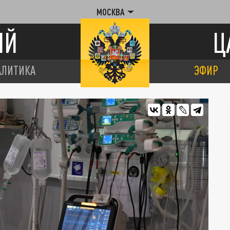
МОСКВА
ИЙ
Ц
АЛИТИКА
ЭФИР