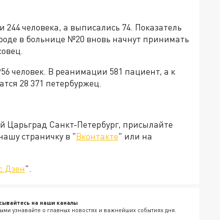
 244 человека, а выписались 74. Показатель
ороде в больнице №20 вновь начнут принимать
совец.
56 человек. В реанимации 581 пациент, а к
тся 28 371 петербуржец.
ей Царьград Санкт-Петербург, присылайте
нашу страничку в "
Вконтакте
" или на
с.Дзен
".
сывайтесь на наши каналы
ыми узнавайте о главных новостях и важнейших событиях дня.