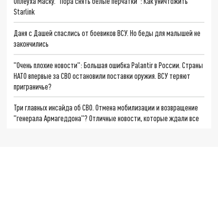
Оплеуха Маску. "Пора снять белые перчатки": Как уничтожить
Starlink
Даня с Дашей спаслись от боевиков ВСУ. Но беды для малышей не
закончились
"Очень плохие новости": Большая ошибка Palantir в России. Страны
НАТО впервые за СВО остановили поставки оружия. ВСУ теряют
приграничье?
Три главных инсайда об СВО. Отмена мобилизации и возвращение
"генерала Армагеддона"? Отличные новости, которые ждали все