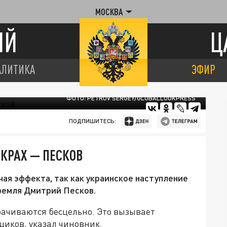
МОСКВА
ИЙ
Ц
АЛИТИКА
ЭФИР
ФОТО: PETROV SERGEY/GLOBALLOOKPRESS
ПОДПИШИТЕСЬ:
 КРАХ — ПЕСКОВ
ая эффекта, так как украинское наступление
Кремля Дмитрий Песков.
ачиваются бесцельно. Это вызывает
иков, указал чиновник.