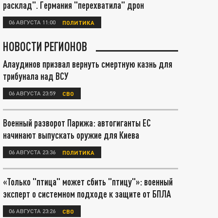
расклад". Германия "перехватила" дрон
06 АВГУСТА 11:00
ПОЛИТИКА
НОВОСТИ РЕГИОНОВ
Алаудинов призвал вернуть смертную казнь для
трибунала над ВСУ
06 АВГУСТА 23:59
СВО
Военный разворот Парижа: автогиганты ЕС
начинают выпускать оружие для Киева
06 АВГУСТА 23:36
ПОЛИТИКА
«Только "птица" может сбить "птицу"»: военный
эксперт о системном подходе к защите от БПЛА
06 АВГУСТА 23:26
СВО