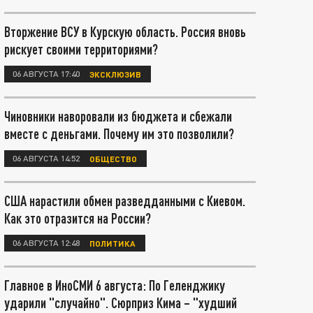
Вторжение ВСУ в Курскую область. Россия вновь
рискует своими территориями?
06 АВГУСТА 17:40
ЭКСКЛЮЗИВ
Чиновники наворовали из бюджета и сбежали
вместе с деньгами. Почему им это позволили?
06 АВГУСТА 14:52
ОБЩЕСТВО
США нарастили обмен разведданными с Киевом.
Как это отразится на России?
06 АВГУСТА 12:48
ПОЛИТИКА
Главное в ИноСМИ 6 августа: По Геленджику
ударили "случайно". Сюрприз Кима – "худший