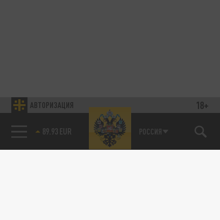
18+
АВТОРИЗАЦИЯ
89.93 EUR
РОССИЯ