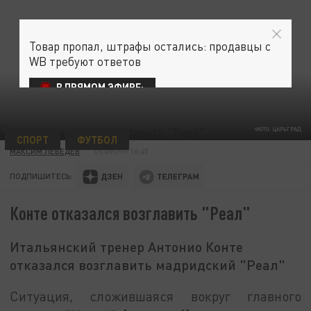
Товар пропал, штрафы остались: продавцы с
WB требуют ответов
В ПРЯМОМ ЭФИРЕ:
ФОТО: ЦАРЬГРАД
СПОРТ
ФУТБОЛ
МАКСИМ ЛЕБЕДЕВ
08 ИЮНЯ 16:45
ПОДПИШИТЕСЬ:
Конте отказался возглавить "Реал"
Итальянский тренер Антонио Конте
отказался возглавить мадридский "Реал"
Ситуация, сложившаяся вокруг главного