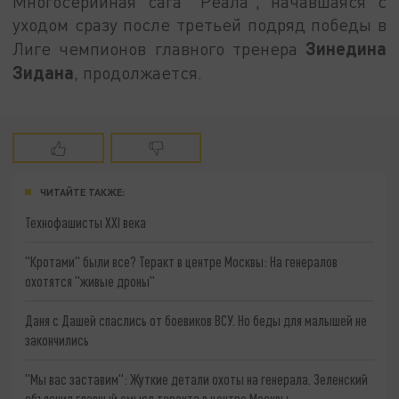
Многосерийная сага "Реала", начавшаяся с
уходом сразу после третьей подряд победы в
Зинедина
Лиге чемпионов главного тренера
Зидана
, продолжается.
ЧИТАЙТЕ ТАКЖЕ:
Технофашисты XXI века
"Кротами" были все? Теракт в центре Москвы: На генералов
охотятся "живые дроны"
Даня с Дашей спаслись от боевиков ВСУ. Но беды для малышей не
закончились
"Мы вас заставим": Жуткие детали охоты на генерала. Зеленский
объяснил главный смысл теракта в центре Москвы