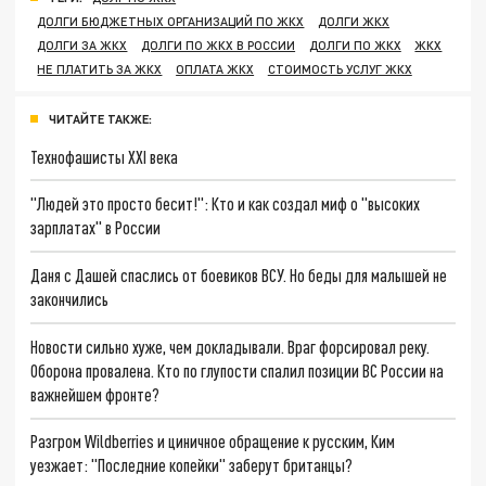
ДОЛГИ БЮДЖЕТНЫХ ОРГАНИЗАЦИЙ ПО ЖКХ
ДОЛГИ ЖКХ
ДОЛГИ ЗА ЖКХ
ДОЛГИ ПО ЖКХ В РОССИИ
ДОЛГИ ПО ЖКХ
ЖКХ
НЕ ПЛАТИТЬ ЗА ЖКХ
ОПЛАТА ЖКХ
СТОИМОСТЬ УСЛУГ ЖКХ
ЧИТАЙТЕ ТАКЖЕ:
Технофашисты XXI века
"Людей это просто бесит!": Кто и как создал миф о "высоких
зарплатах" в России
Даня с Дашей спаслись от боевиков ВСУ. Но беды для малышей не
закончились
Новости сильно хуже, чем докладывали. Враг форсировал реку.
Оборона провалена. Кто по глупости спалил позиции ВС России на
важнейшем фронте?
Разгром Wildberries и циничное обращение к русским, Ким
уезжает: "Последние копейки" заберут британцы?