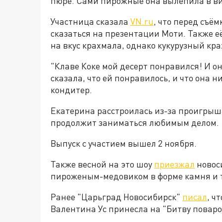
пюре. Сами пирожные она вылепила в ви
Участница сказала
VN.ru
, что перед съём
сказаться на презентации Моти. Также е
на вкус крахмала, однако кукурузный кра
"Клаве Коке мой десерт понравился! И он
сказала, что ей понравилось, и что она 
кондитер.
Екатерина расстроилась из-за проигрыша
продолжит заниматься любимым делом.
Выпуск с участием вышел 2 ноября.
Также весной на это шоу
приезжал
новос
пироженым-медовиком в форме камня и 
Ранее "Царьград Новосибирск"
писал
, ч
Валентина Ус принесла на "Битву поваро