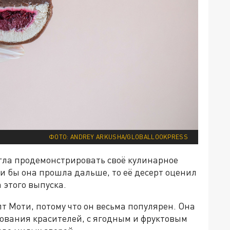
ФОТО: ANDREY ARKUSHA/GLOBALLOOKPRESS
огла продемонстрировать своё кулинарное
ли бы она прошла дальше, то её десерт оценил
 этого выпуска.
т Моти, потому что он весьма популярен. Она
зования красителей, с ягодным и фруктовым