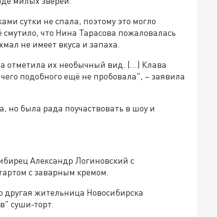
де милых зверей.
ками сутки не спала, поэтому это могло
ё смутило, что Нина Тарасова пожаловалась
хмал не имеет вкуса и запаха.
а отметила их необычный вид. (...) Клава
ничего подобного ещё не пробовала", – заявила
, но была рада поучаствовать в шоу и
ибирец Александр Логиновский с
тартом с заварным кремом.
то другая жительница Новосибирска
в" суши-торт.