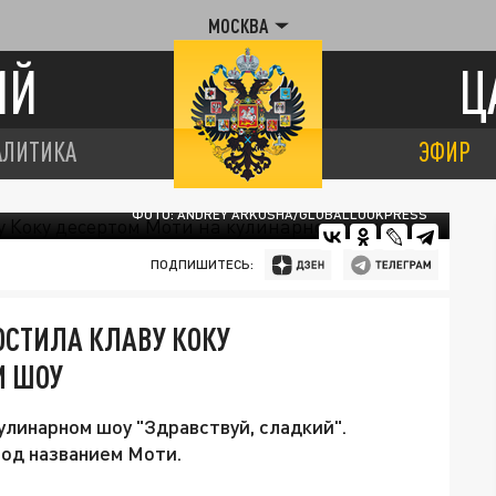
МОСКВА
ИЙ
Ц
АЛИТИКА
ЭФИР
ФОТО: ANDREY ARKUSHA/GLOBALLOOKPRESS
ПОДПИШИТЕСЬ:
ОСТИЛА КЛАВУ КОКУ
М ШОУ
улинарном шоу "Здравствуй, сладкий".
под названием Моти.