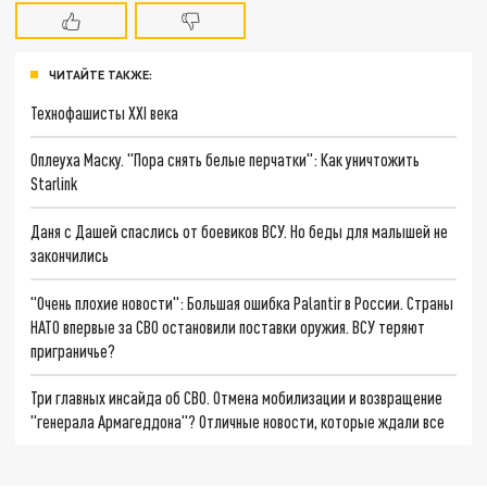
ЧИТАЙТЕ ТАКЖЕ:
Технофашисты XXI века
Оплеуха Маску. "Пора снять белые перчатки": Как уничтожить
Starlink
Даня с Дашей спаслись от боевиков ВСУ. Но беды для малышей не
закончились
"Очень плохие новости": Большая ошибка Palantir в России. Страны
НАТО впервые за СВО остановили поставки оружия. ВСУ теряют
приграничье?
Три главных инсайда об СВО. Отмена мобилизации и возвращение
"генерала Армагеддона"? Отличные новости, которые ждали все