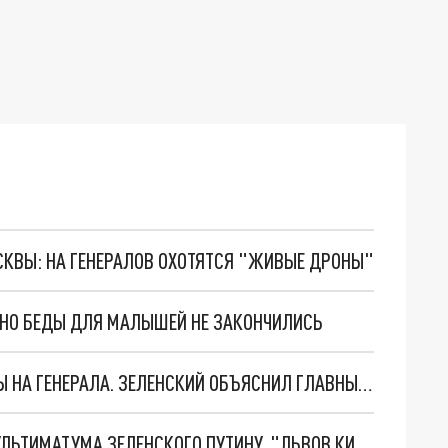
ОСКВЫ: НА ГЕНЕРАЛОВ ОХОТЯТСЯ "ЖИВЫЕ ДРОНЫ"
. НО БЕДЫ ДЛЯ МАЛЫШЕЙ НЕ ЗАКОНЧИЛИСЬ
"МЫ ВАС ЗАСТАВИМ": ЖУТКИЕ ДЕТАЛИ ОХОТЫ НА ГЕНЕРАЛА. ЗЕЛЕНСКИЙ ОБЪЯСНИЛ ГЛАВНЫЙ СМЫСЛ ТЕРАКТА В ЦЕНТРЕ МОСКВЫ
НОВОЕ МАСШТАБНЕЙШЕЕ НАСТУПЛЕНИЕ. ТРИ УЛЬТИМАТУМА ЗЕЛЕНСКОГО ПУТИНУ. "ЛЬВОВ КИМА" ПОСТАВЯТ НА ПВО? ГЛОБАЛЬНЫЙ ПРОРЫВ ПОД ЗАПОРОЖЬЕМ