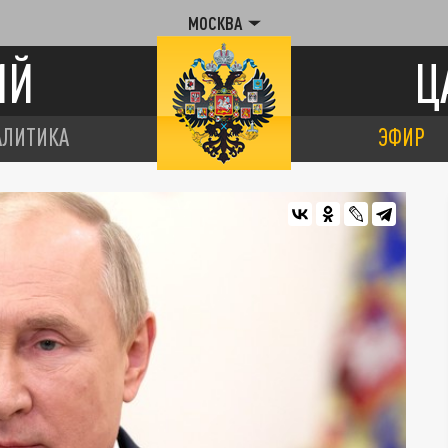
МОСКВА
ИЙ
Ц
АЛИТИКА
ЭФИР