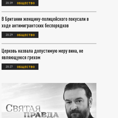
20:39
ОБЩЕСТВО
В Британии женщину-полицейского покусали в
ходе антимигрантских беспорядков
20:29
ОБЩЕСТВО
Церковь назвала допустимую меру вина, не
являющуюся грехом
20:27
ОБЩЕСТВО