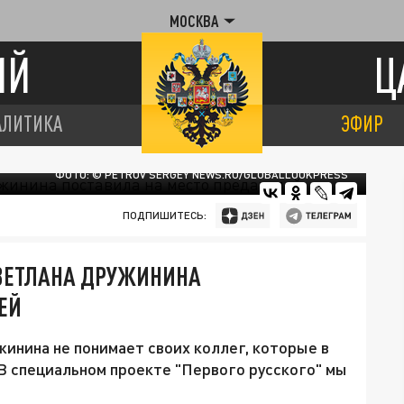
МОСКВА
ИЙ
Ц
АЛИТИКА
ЭФИР
ФОТО: © PETROV SERGEY NEWS.RU/GLOBALLOOKPRESS
ПОДПИШИТЕСЬ:
СВЕТЛАНА ДРУЖИНИНА
ЕЙ
инина не понимает своих коллег, которые в
 В специальном проекте "Первого русского" мы