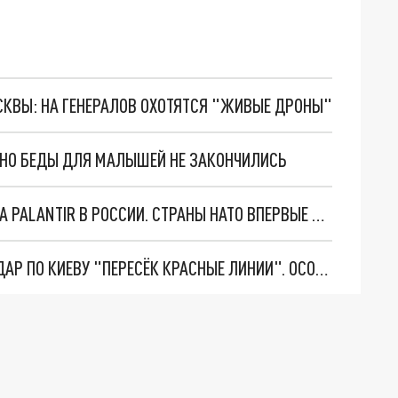
ОСКВЫ: НА ГЕНЕРАЛОВ ОХОТЯТСЯ "ЖИВЫЕ ДРОНЫ"
. НО БЕДЫ ДЛЯ МАЛЫШЕЙ НЕ ЗАКОНЧИЛИСЬ
"ОЧЕНЬ ПЛОХИЕ НОВОСТИ": БОЛЬШАЯ ОШИБКА PALANTIR В РОССИИ. СТРАНЫ НАТО ВПЕРВЫЕ ЗА СВО ОСТАНОВИЛИ ПОСТАВКИ ОРУЖИЯ. ВСУ ТЕРЯЮТ ПРИГРАНИЧЬЕ?
"ТЕРПЕНИЕ ПУТИНА ЛОПНУЛО". РЕКОРДНЫЙ УДАР ПО КИЕВУ "ПЕРЕСЁК КРАСНЫЕ ЛИНИИ". ОСОБЫЕ СПЕЦЫ КНДР НА ЛБС? ТАЙНЫЕ ПЕРЕГОВОРЫ ЕВРОПЫ И МОСКВЫ