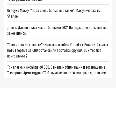
Оплеуха Маску. "Пора снять белые перчатки": Как уничтожить
Starlink
Даня с Дашей спаслись от боевиков ВСУ. Но беды для малышей не
закончились
"Очень плохие новости": Большая ошибка Palantir в России. Страны
НАТО впервые за СВО остановили поставки оружия. ВСУ теряют
приграничье?
Три главных инсайда об СВО. Отмена мобилизации и возвращение
"генерала Армагеддона"? Отличные новости, которые ждали все