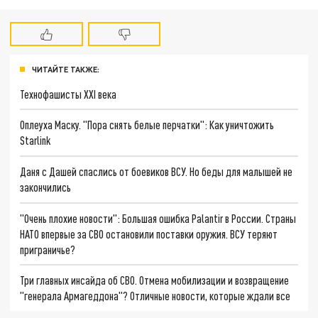
ЧИТАЙТЕ ТАКЖЕ:
Технофашисты XXI века
Оплеуха Маску. "Пора снять белые перчатки": Как уничтожить
Starlink
Даня с Дашей спаслись от боевиков ВСУ. Но беды для малышей не
закончились
"Очень плохие новости": Большая ошибка Palantir в России. Страны
НАТО впервые за СВО остановили поставки оружия. ВСУ теряют
приграничье?
Три главных инсайда об СВО. Отмена мобилизации и возвращение
"генерала Армагеддона"? Отличные новости, которые ждали все