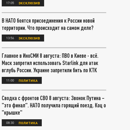
17:05
ЭКСКЛЮЗИВ
В НАТО боятся присоединения к России новой
территории. Что происходит на самом деле?
13:56
ЭКСКЛЮЗИВ
Главное в ИноСМИ 8 августа: ПВО в Киеве - всё.
Маск запретил использовать Starlink для атак
вглубь России. Украине запретили бить по КТК
11:00
ПОЛИТИКА
Сводка с фронтов СВО 8 августа: Звонок Путина –
"это финал". НАТО получила горящий поезд. Коц о
"крышке"
08:30
ПОЛИТИКА