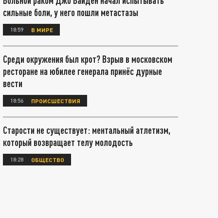
Больной раком Джо Байден начал испытывать
сильные боли, у него пошли метастазы
18:59
В МИРЕ
Среди окружения был крот? Взрыв в московском
ресторане на юбилее генерала принёс дурные
вести
18:56
ПРОИСШЕСТВИЯ
Старости не существует: ментальный атлетизм,
который возвращает телу молодость
18:28
ОБЩЕСТВО