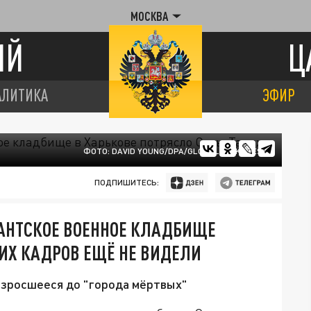
МОСКВА
ИЙ
Ц
АЛИТИКА
ЭФИР
ФОТО: DAVID YOUNG/DPA/GLOBALLOOKPRESS
ПОДПИШИТЕСЬ:
ИГАНТСКОЕ ВОЕННОЕ КЛАДБИЩЕ
КИХ КАДРОВ ЕЩЁ НЕ ВИДЕЛИ
азросшееся до "города мёртвых"