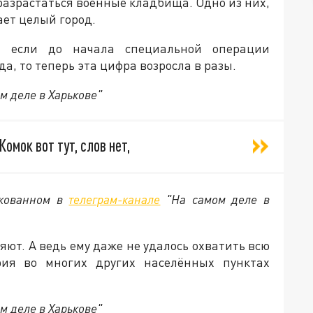
азрастаться военные кладбища. Одно из них,
ает целый город.
о если до начала специальной операции
а, то теперь эта цифра возросла в разы.
м деле в Харькове"
омок вот тут, слов нет,
икованном в
телеграм-канале
"На самом деле в
яют. А ведь ему даже не удалось охватить всю
ия во многих других населённых пунктах
м деле в Харькове"