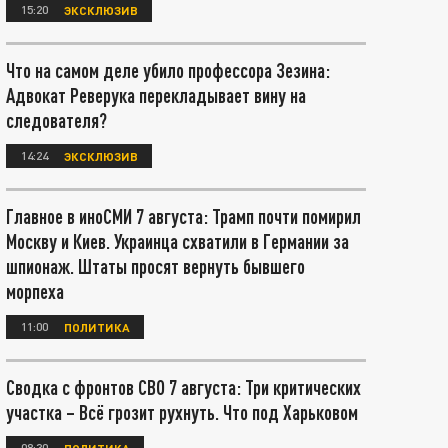
15:20
ЭКСКЛЮЗИВ
Что на самом деле убило профессора Зезина:
Адвокат Реверука перекладывает вину на
следователя?
14:24
ЭКСКЛЮЗИВ
Главное в иноСМИ 7 августа: Трамп почти помирил
Москву и Киев. Украинца схватили в Германии за
шпионаж. Штаты просят вернуть бывшего
морпеха
11:00
ПОЛИТИКА
Сводка с фронтов СВО 7 августа: Три критических
участка – Всё грозит рухнуть. Что под Харьковом
08:30
ПОЛИТИКА