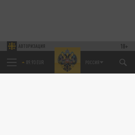
18+
АВТОРИЗАЦИЯ
89.93 EUR
РОССИЯ