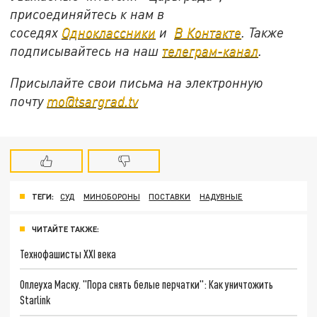
присоединяйтесь к нам в
соседях
Одноклассники
и
В Контакте
. Также
подписывайтесь на наш
телеграм-канал
.
Присылайте свои письма на электронную
почту
mo@tsargrad.tv
ТЕГИ:
СУД
МИНОБОРОНЫ
ПОСТАВКИ
НАДУВНЫЕ
ЧИТАЙТЕ ТАКЖЕ:
Технофашисты XXI века
Оплеуха Маску. "Пора снять белые перчатки": Как уничтожить
Starlink