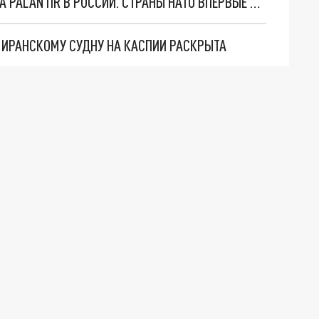
"ОЧЕНЬ ПЛОХИЕ НОВОСТИ": БОЛЬШАЯ ОШИБКА PALANTIR В РОССИИ. СТРАНЫ НАТО ВПЕРВЫЕ ЗА СВО ОСТАНОВИЛИ ПОСТАВКИ ОРУЖИЯ. ВСУ ТЕРЯЮТ ПРИГРАНИЧЬЕ?
О ИРАНСКОМУ СУДНУ НА КАСПИИ РАСКРЫТА