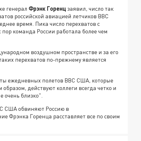
ке генерал
Фрэнк Горенц
заявил, число так
атов российской авиацией летчиков ВВС
еднее время. Пика число перехватов с
х пор команда России работала более чем
дународном воздушном пространстве и за его
 таких перехватов по-прежнему является
руты ежедневных полетов ВВС США, которые
 образом, действуют коллеги всегда четко и
не очень близко".
ВС США обвиняют Россию в
ие Фрэнка Горенца расставляет все по своим