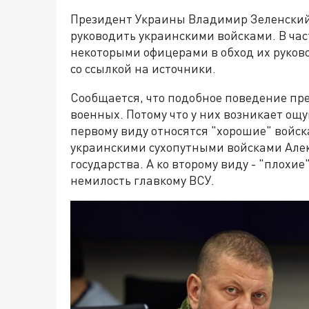
Президент Украины Владимир Зеленский
руководить украинскими войсками. В час
некоторыми офицерами в обход их руков
со ссылкой на источники.
Сообщается, что подобное поведение пр
военных. Потому что у них возникает ощу
первому виду относятся "хорошие" войс
украинскими сухопутными войсками Але
государства. А ко второму виду - "плохи
немилость главкому ВСУ.