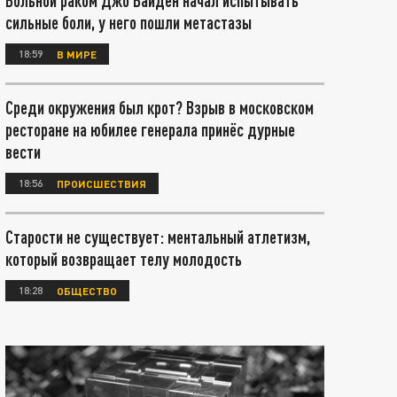
Больной раком Джо Байден начал испытывать
сильные боли, у него пошли метастазы
18:59
В МИРЕ
Среди окружения был крот? Взрыв в московском
ресторане на юбилее генерала принёс дурные
вести
18:56
ПРОИСШЕСТВИЯ
Старости не существует: ментальный атлетизм,
который возвращает телу молодость
18:28
ОБЩЕСТВО