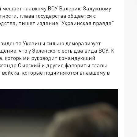
 мешает главкому ВСУ Валерию Залужному
тности, глава государства общается с
одства, пишет издание "Украинская правда"
езидента Украины сильно деморализует
щение, что у Зеленского есть два вида ВСУ. К
ка, которыми руководит командующий
ксандр Сырский и другие фавориты главы
е" войска, которые подчиняются впавшему в