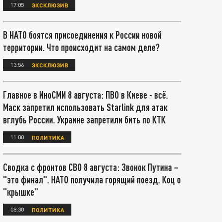
17:05
ЭКСКЛЮЗИВ
В НАТО боятся присоединения к России новой
территории. Что происходит на самом деле?
13:56
ЭКСКЛЮЗИВ
Главное в ИноСМИ 8 августа: ПВО в Киеве - всё.
Маск запретил использовать Starlink для атак
вглубь России. Украине запретили бить по КТК
11:00
ПОЛИТИКА
Сводка с фронтов СВО 8 августа: Звонок Путина –
"это финал". НАТО получила горящий поезд. Коц о
"крышке"
08:30
ПОЛИТИКА