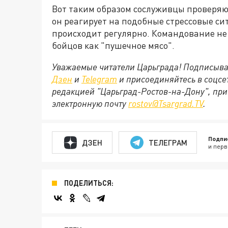
Вот таким образом сослуживцы проверяют
он реагирует на подобные стрессовые си
происходит регулярно. Командование не
бойцов как "пушечное мясо".
Уважаемые читатели Царьграда! Подписыва
Дзен
и
Telegram
и присоединяйтесь в соцс
редакцией "Царьград-Ростов-на-Дону", при
электронную почту
rostov@Tsargrad.ТV
.
Подпи
ДЗЕН
ТЕЛЕГРАМ
и перв
ПОДЕЛИТЬСЯ: