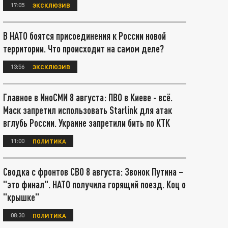
17:05
ЭКСКЛЮЗИВ
В НАТО боятся присоединения к России новой
территории. Что происходит на самом деле?
13:56
ЭКСКЛЮЗИВ
Главное в ИноСМИ 8 августа: ПВО в Киеве - всё.
Маск запретил использовать Starlink для атак
вглубь России. Украине запретили бить по КТК
11:00
ПОЛИТИКА
Сводка с фронтов СВО 8 августа: Звонок Путина –
"это финал". НАТО получила горящий поезд. Коц о
"крышке"
08:30
ПОЛИТИКА