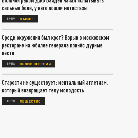
Больной раком Джо Байден начал испытывать
сильные боли, у него пошли метастазы
18:59
В МИРЕ
Среди окружения был крот? Взрыв в московском
ресторане на юбилее генерала принёс дурные
вести
18:56
ПРОИСШЕСТВИЯ
Старости не существует: ментальный атлетизм,
который возвращает телу молодость
18:28
ОБЩЕСТВО