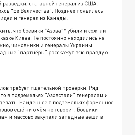
 разведки, отставной генерал из США,
хов "Её Величества". Позднее появилась
сидел и генерал из Канады.
ить, что боевики "Азова"* убили и сожгли
казке Киева. Те постоянно находились на
ожно, чиновники и генералы Украины
падные "партнёры" расскажут всю правду о
алов требует тщательной проверки. Ряд
что в подземельях "Азовстали" генералам и
делать. Найденное в подземельях форменное
цов ещё ни о чём не говорит. Боевики
вам и массово закупали западные вещи в