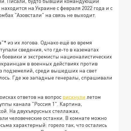
ний. Писали, будто бывший командующий
находится на Украине с февраля 2022 года и с
мбах "Азовстали" на связь не выходит.
"* из их логова. Однако ещё во время
упали сведения, что где-то в казематах
ко боевики и экстремисты националистических
 украинцам в военных действиях против
из подземелий, среди вышедших на свет
лось. Где же западные генералы, спрашивали
поисках ответов на вопрос
рискнули
летом
ппы канала "Россия 1". Картина,
ой. На двухъярусных стеллажах,
али человеческие останки. В комнате можно
есьма характерный: горело так, что остались