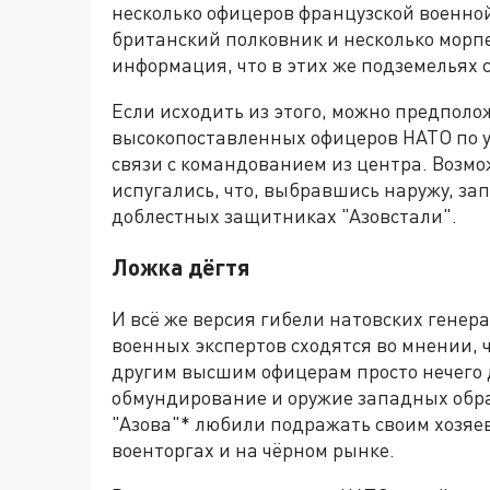
несколько офицеров французской военной
британский полковник и несколько морпе
информация, что в этих же подземельях 
Если исходить из этого, можно предполож
высокопоставленных офицеров НАТО по у
связи с командованием из центра. Возм
испугались, что, выбравшись наружу, за
доблестных защитниках "Азовстали".
Ложка дёгтя
И всё же версия гибели натовских генер
военных экспертов сходятся во мнении, 
другим высшим офицерам просто нечего 
обмундирование и оружие западных образ
"Азова"* любили подражать своим хозяе
военторгах и на чёрном рынке.