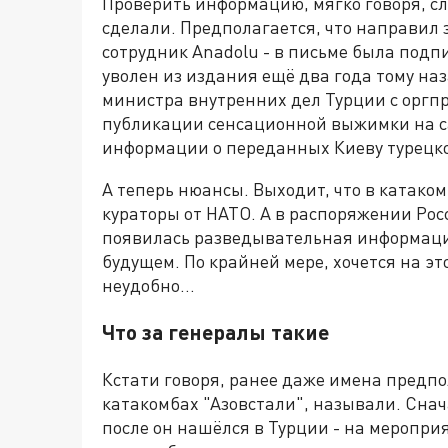
Проверить информацию, мягко говоря, с
сделали. Предполагается, что направи
сотрудник Anadolu - в письме была подп
уволен из издания ещё два года тому на
министра внутренних дел Турции с оргпр
публикации сенсационной выжимки на с
информации о переданных Киеву турецко
А теперь нюансы. Выходит, что в катако
кураторы от НАТО. А в распоряжении Ро
появилась разведывательная информация
будущем. По крайней мере, хочется на эт
неудобно…
Что за генералы такие
Кстати говоря, ранее даже имена предп
катакомбах "Азовстали", называли. Снач
после он нашёлся в Турции - на меропри