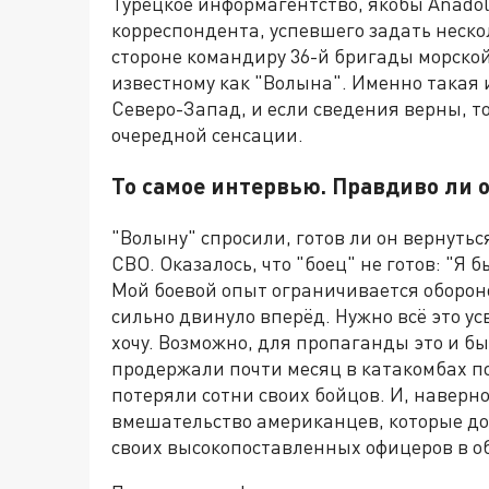
Турецкое информагентство, якобы Anadol
корреспондента, успевшего задать неск
стороне командиру 36-й бригады морско
известному как "Волына". Именно такая
Северо-Запад, и если сведения верны, т
очередной сенсации.
То самое интервью. Правдиво ли 
"Волыну" спросили, готов ли он вернуться
СВО. Оказалось, что "боец" не готов: "Я
Мой боевой опыт ограничивается обороно
сильно двинуло вперёд. Нужно всё это ус
хочу. Возможно, для пропаганды это и б
продержали почти месяц в катакомбах п
потеряли сотни своих бойцов. И, наверно
вмешательство американцев, которые дог
своих высокопоставленных офицеров в о