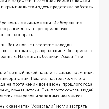
жили и подожгли. В соседней комнате лежали
 и криминалистам здесь предстояло работать
х брошенные личные вещи. И обгоревшие
ыло разглядеть территориальную
же не разобрать.
ь. Вот и новые натовские находки:
мецкого автомата, разорвавшиеся боеприпасы.
военных. Их сжигать боевики "Азова"* не
тали" вечный покой нашли те самые наёмники,
ликобритании. Пеклись настолько, что эта
ада на протяжении всей весны прошлого года.
оему, по-нацистски. Они просто сожгли людей
овских генералов и западных наёмников.
ных казематах "Азовстали" могли застрять