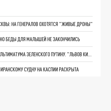
ОСКВЫ: НА ГЕНЕРАЛОВ ОХОТЯТСЯ "ЖИВЫЕ ДРОНЫ"
. НО БЕДЫ ДЛЯ МАЛЫШЕЙ НЕ ЗАКОНЧИЛИСЬ
НОВОЕ МАСШТАБНЕЙШЕЕ НАСТУПЛЕНИЕ. ТРИ УЛЬТИМАТУМА ЗЕЛЕНСКОГО ПУТИНУ. "ЛЬВОВ КИМА" ПОСТАВЯТ НА ПВО? ГЛОБАЛЬНЫЙ ПРОРЫВ ПОД ЗАПОРОЖЬЕМ
О ИРАНСКОМУ СУДНУ НА КАСПИИ РАСКРЫТА