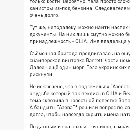
только кости. Вероятно, тела просто сло
канистры из-под бензина. Следователям
очень долго.
Тут же, неподалёку, можно найти наспе
документы. На них лишь смутно можно б
принадлежность - США. Имя владельца у
Съёмочная бригада продвигалась на ощуп
снайперская винтовка Barrett, части не
Далее - ещё один морг. Тела украинских 
рискнули.
Не исключено, что в подземельях "Азовс
о судьбе который так пеклись в США и Ве
тема сквозила в новостной повестке Зап
А бандиты "Азова"* решили вопрос по-св
дотла, чтобы навсегда скрыть имена нат
По данным из разных источников, в мрач