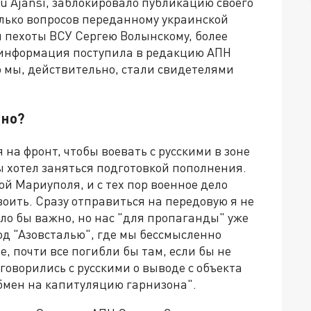
u Ajansı, заблокировало публикацию своего
олько вопросов переданному украинской
й пехоты ВСУ Сергею Волынскому, более
 информация поступила в редакцию АПН
о мы, действительно, стали свидетелями
оно?
 на фронт, чтобы воевать с русскими в зоне
 бы хотел заняться подготовкой пополнения.
й Мариуполя, и с тех пор военное дело
воить. Сразу отправиться на передовую я не
ыло бы важно, но нас "для пропаганды" уже
од "Азовсталью", где мы бессмысленно
е, почти все погибли бы там, если бы не
оворились с русскими о выводе с объекта
бмен на капитуляцию гарнизона".