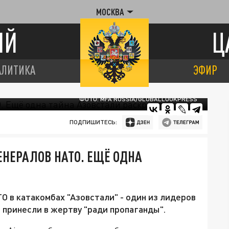
МОСКВА
ИЙ
Ц
АЛИТИКА
ЭФИР
ФОТО: MFA RUSSIA/GLOBALLOOKPRESS
ПОДПИШИТЕСЬ:
НЕРАЛОВ НАТО. ЕЩЁ ОДНА
О в катакомбах "Азовстали" - один из лидеров
е принесли в жертву "ради пропаганды".