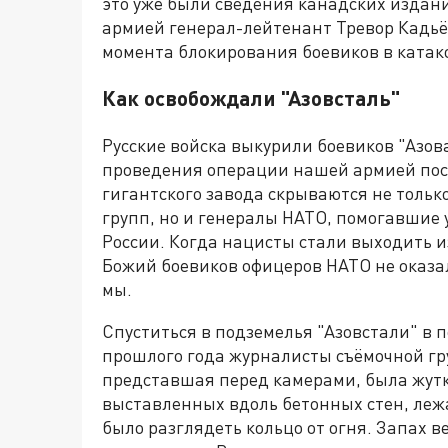
это уже были сведения канадских изда
армией генерал-лейтенант Тревор Кадьё 
момента блокирования боевиков в катако
Как освобождали "Азовсталь"
Русские войска выкурили боевиков "Азова
проведения операции нашей армией пост
гигантского завода скрываются не толь
групп, но и генералы НАТО, помогавшие
России. Когда нацисты стали выходить 
Божий боевиков офицеров НАТО не оказа
мы.
Спуститься в подземелья "Азовстали" в 
прошлого года журналисты съёмочной гру
представшая перед камерами, была жутк
выставленных вдоль бетонных стен, леж
было разглядеть кольцо от огня. Запах в