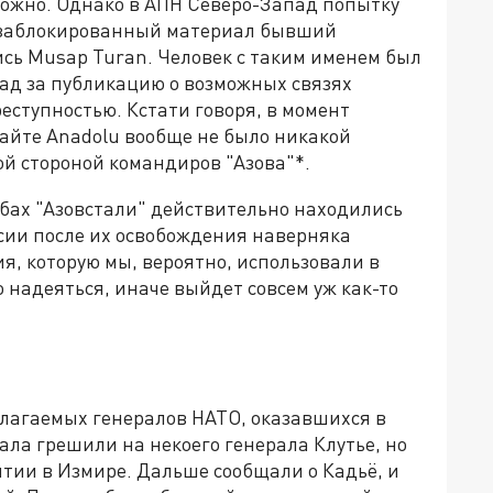
ложно. Однако в АПН Северо-Запад попытку
л заблокированный материал бывший
ись Musap Turan. Человек с таким именем был
зад за публикацию о возможных связях
еступностью. Кстати говоря, в момент
айте Anadolu вообще не было никакой
й стороной командиров "Азова"*.
мбах "Азовстали" действительно находились
ссии после их освобождения наверняка
, которую мы, вероятно, использовали в
о надеяться, иначе выйдет совсем уж как-то
олагаемых генералов НАТО, оказавшихся в
ала грешили на некоего генерала Клутье, но
ятии в Измире. Дальше сообщали о Кадьё, и