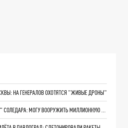
ОСКВЫ: НА ГЕНЕРАЛОВ ОХОТЯТСЯ "ЖИВЫЕ ДРОНЫ"
ПРИГОЖИН НА ВИДЕО ПОКАЗАЛ "СОКРОВИЩА" СОЛЕДАРА: МОГУ ВООРУЖИТЬ МИЛЛИОННУЮ АРМИЮ
"РВ" ОПУБЛИКОВАЛ ФОТО ПОСЛЕДСТВИЙ ПРИЛЁТА В ПАВЛОГРАД: СДЕТОНИРОВАЛИ РАКЕТЫ ВСУ