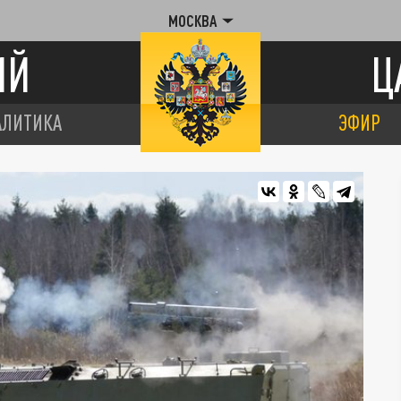
МОСКВА
ИЙ
Ц
АЛИТИКА
ЭФИР