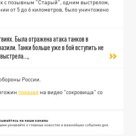
ок с позывным "Старый", одним выстрелом,
нии от 5 до 6 километров, было уничтожено
виях. Была отражена атака танков в
азили. Танки больше уже в бой вступить не
 выстрела…,
обороны России.
ригожин
показал
на видео "сокровища" со
сывайтесь на наши каналы
ыми узнавайте о главных новостях и важнейших событиях дня.