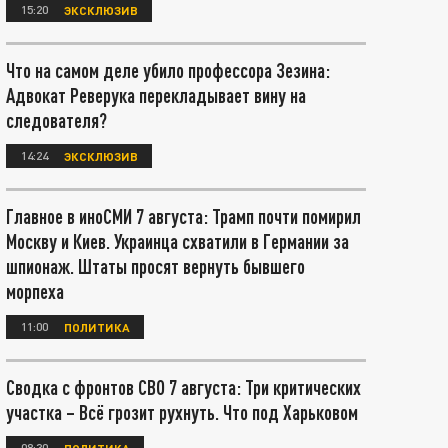
15:20
ЭКСКЛЮЗИВ
Что на самом деле убило профессора Зезина:
Адвокат Реверука перекладывает вину на
следователя?
14:24
ЭКСКЛЮЗИВ
Главное в иноСМИ 7 августа: Трамп почти помирил
Москву и Киев. Украинца схватили в Германии за
шпионаж. Штаты просят вернуть бывшего
морпеха
11:00
ПОЛИТИКА
Сводка с фронтов СВО 7 августа: Три критических
участка – Всё грозит рухнуть. Что под Харьковом
08:30
ПОЛИТИКА