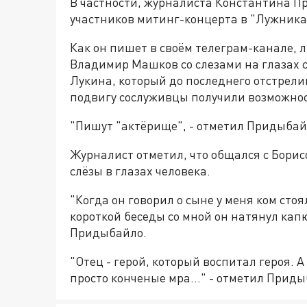
В частности, журналиста Константина 
участников митинг-концерта в "Лужниках
Как он пишет в своём телеграм-канале, 
Владимир Машков со слезами на глазах 
Лукина, который до последнего отстрели
подвигу сослуживцы получили возможнос
"Пишут "актёрище", - отметил Придыбай
Журналист отметил, что общался с Борис
слёзы в глазах человека.
"Когда он говорил о сыне у меня ком стоял
короткой беседы со мной он натянул кап
Придыбайло.
"Отец - герой, который воспитал героя. 
просто конченые мра..." - отметил Приды