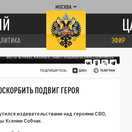
МОСКВА
ИЙ
Ц
АЛИТИКА
ЭФИР
ФОТО: © PAVEL KASHAEV, ПАВЕЛ КАШАЕВ/GLOBALLOOKPRESS
ПОДПИШИТЕСЬ:
СКОРБИТЬ ПОДВИГ ГЕРОЯ
тился издевательствами над героями СВО,
ы Ксении Собчак.