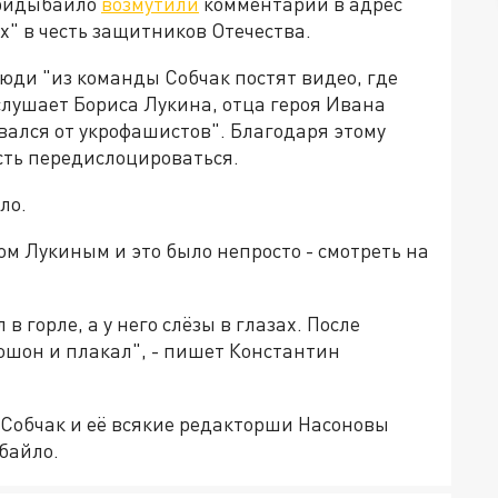
Придыбайло
возмутили
комментарии в адрес
" в честь защитников Отечества.
люди "из команды Собчак постят видео, где
слушает Бориса Лукина, отца героя Ивана
вался от укрофашистов". Благодаря этому
ть передислоцироваться.
ло.
ом Лукиным и это было непросто - смотреть на
 в горле, а у него слёзы в глазах. После
юшон и плакал", - пишет Константин
А Собчак и её всякие редакторши Насоновы
байло.