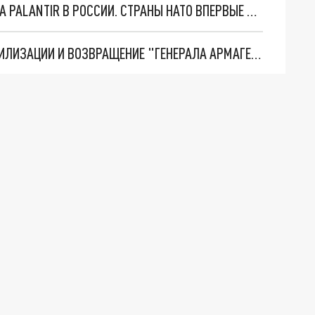
"ОЧЕНЬ ПЛОХИЕ НОВОСТИ": БОЛЬШАЯ ОШИБКА PALANTIR В РОССИИ. СТРАНЫ НАТО ВПЕРВЫЕ ЗА СВО ОСТАНОВИЛИ ПОСТАВКИ ОРУЖИЯ. ВСУ ТЕРЯЮТ ПРИГРАНИЧЬЕ?
ТРИ ГЛАВНЫХ ИНСАЙДА ОБ СВО. ОТМЕНА МОБИЛИЗАЦИИ И ВОЗВРАЩЕНИЕ "ГЕНЕРАЛА АРМАГЕДДОНА"? ОТЛИЧНЫЕ НОВОСТИ, КОТОРЫЕ ЖДАЛИ ВСЕ