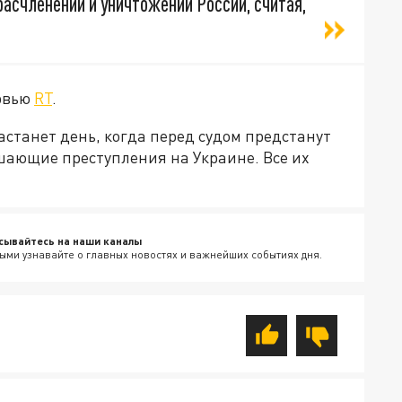
асчленении и уничтожении России, считая,
ервью
RT
.
астанет день, когда перед судом предстанут
шающие преступления на Украине. Все их
сывайтесь на наши каналы
ыми узнавайте о главных новостях и важнейших событиях дня.