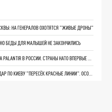
ОСКВЫ: НА ГЕНЕРАЛОВ ОХОТЯТСЯ "ЖИВЫЕ ДРОНЫ"
. НО БЕДЫ ДЛЯ МАЛЫШЕЙ НЕ ЗАКОНЧИЛИСЬ
"ОЧЕНЬ ПЛОХИЕ НОВОСТИ": БОЛЬШАЯ ОШИБКА PALANTIR В РОССИИ. СТРАНЫ НАТО ВПЕРВЫЕ ЗА СВО ОСТАНОВИЛИ ПОСТАВКИ ОРУЖИЯ. ВСУ ТЕРЯЮТ ПРИГРАНИЧЬЕ?
"ТЕРПЕНИЕ ПУТИНА ЛОПНУЛО". РЕКОРДНЫЙ УДАР ПО КИЕВУ "ПЕРЕСЁК КРАСНЫЕ ЛИНИИ". ОСОБЫЕ СПЕЦЫ КНДР НА ЛБС? ТАЙНЫЕ ПЕРЕГОВОРЫ ЕВРОПЫ И МОСКВЫ