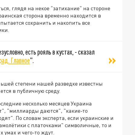
ься, глядя на некое "затихание" на стороне
краинская сторона временно находится в
пытается сохранить и накопить все
ики.
зусловно, есть рояль в кустах, - сказал
рад. Главное
".
ньшей степени нашей разведке известны
ется в публичную среду.
последние несколько месяцев Украина
т", "миллиарды даются", "какие-то
дят". По словам эксперта, если украинские и
амолётики с платочками" символичные, то и
 умах и чего-то ждут.