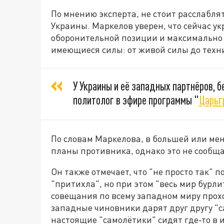
По мнению эксперта, не стоит расслаблят
Украины. Маркелов уверен, что сейчас у
оборонительной позиции и максимально 
имеющиеся силы: от живой силы до техн
У Украины и её западных партнёров, бе
политолог в эфире программы "
Царьг
По словам Маркелова, в большей или ме
планы противника, однако это не сообща
Он также отмечает, что "не просто так" 
"притихла", но при этом "весь мир бурли
совещания по всему западном миру прохо
западные чиновники дарят друг другу "с
настоящие "самолётики" сидят где-то в их