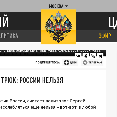
МОСКВА
ИЙ
Ц
АЛИТИКА
ЭФИР
 CPL. DEAN GURULE/ KEYSTONE PRESS AGENCY/GLOBALLOOKPRESS
ПОДПИШИТЕСЬ:
ТРЮК: РОССИИ НЕЛЬЗЯ
тив России, считает политолог Сергей
асслабляться ещё нельзя – вот-вот, в любой