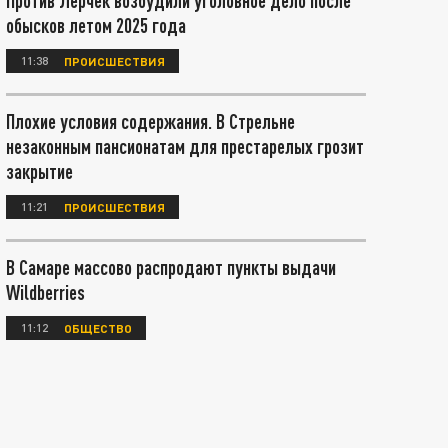
Против Лерчек возбудили уголовное дело после
обысков летом 2025 года
11:38
ПРОИСШЕСТВИЯ
Плохие условия содержания. В Стрельне
незаконным пансионатам для престарелых грозит
закрытие
11:21
ПРОИСШЕСТВИЯ
В Самаре массово распродают пункты выдачи
Wildberries
11:12
ОБЩЕСТВО