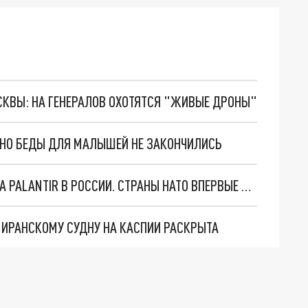
ОСКВЫ: НА ГЕНЕРАЛОВ ОХОТЯТСЯ "ЖИВЫЕ ДРОНЫ"
. НО БЕДЫ ДЛЯ МАЛЫШЕЙ НЕ ЗАКОНЧИЛИСЬ
"ОЧЕНЬ ПЛОХИЕ НОВОСТИ": БОЛЬШАЯ ОШИБКА PALANTIR В РОССИИ. СТРАНЫ НАТО ВПЕРВЫЕ ЗА СВО ОСТАНОВИЛИ ПОСТАВКИ ОРУЖИЯ. ВСУ ТЕРЯЮТ ПРИГРАНИЧЬЕ?
О ИРАНСКОМУ СУДНУ НА КАСПИИ РАСКРЫТА