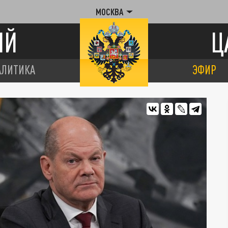
МОСКВА
ИЙ
Ц
АЛИТИКА
ЭФИР