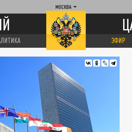
МОСКВА
ИЙ
Ц
АЛИТИКА
ЭФИР