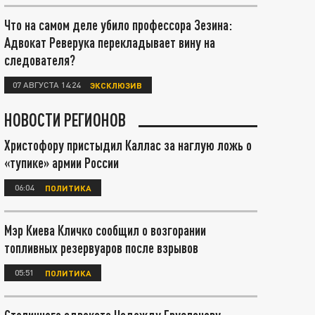
Что на самом деле убило профессора Зезина:
Адвокат Реверука перекладывает вину на
следователя?
07 АВГУСТА 14:24
ЭКСКЛЮЗИВ
НОВОСТИ РЕГИОНОВ
Христофору пристыдил Каллас за наглую ложь о
«тупике» армии России
06:04
ПОЛИТИКА
Мэр Киева Кличко сообщил о возгорании
топливных резервуаров после взрывов
05:51
ПОЛИТИКА