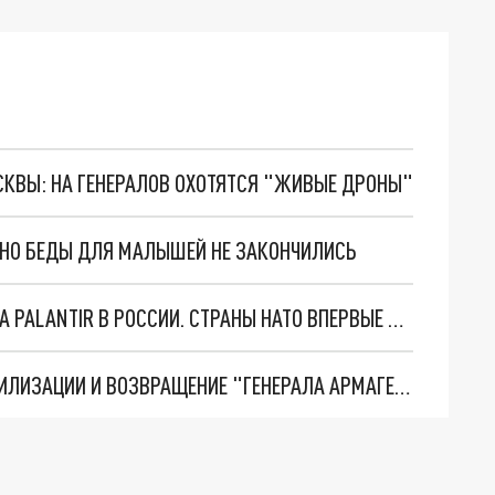
ОСКВЫ: НА ГЕНЕРАЛОВ ОХОТЯТСЯ "ЖИВЫЕ ДРОНЫ"
. НО БЕДЫ ДЛЯ МАЛЫШЕЙ НЕ ЗАКОНЧИЛИСЬ
"ОЧЕНЬ ПЛОХИЕ НОВОСТИ": БОЛЬШАЯ ОШИБКА PALANTIR В РОССИИ. СТРАНЫ НАТО ВПЕРВЫЕ ЗА СВО ОСТАНОВИЛИ ПОСТАВКИ ОРУЖИЯ. ВСУ ТЕРЯЮТ ПРИГРАНИЧЬЕ?
ТРИ ГЛАВНЫХ ИНСАЙДА ОБ СВО. ОТМЕНА МОБИЛИЗАЦИИ И ВОЗВРАЩЕНИЕ "ГЕНЕРАЛА АРМАГЕДДОНА"? ОТЛИЧНЫЕ НОВОСТИ, КОТОРЫЕ ЖДАЛИ ВСЕ