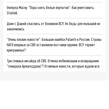
Оплеуха Маску. "Пора снять белые перчатки": Как уничтожить
Starlink
Даня с Дашей спаслись от боевиков ВСУ. Но беды для малышей не
закончились
"Очень плохие новости": Большая ошибка Palantir в России. Страны
НАТО впервые за СВО остановили поставки оружия. ВСУ теряют
приграничье?
Три главных инсайда об СВО. Отмена мобилизации и возвращение
"генерала Армагеддона"? Отличные новости, которые ждали все