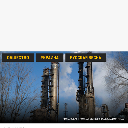
ОБЩЕСТВО
УКРАИНА
РУССКАЯ ВЕСНА
ФОТО: OLEKSII KOVALOVUKRINFORM/GLOBALLOOKPRESS
17 ИЮНЯ 08:52