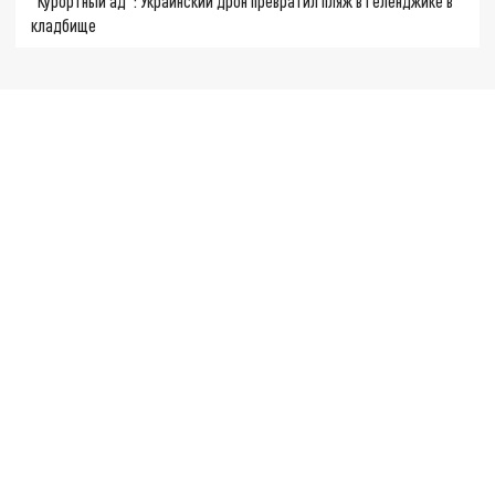
"Курортный ад": Украинский дрон превратил пляж в Геленджике в
кладбище