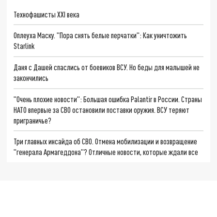
Технофашисты XXI века
Оплеуха Маску. "Пора снять белые перчатки": Как уничтожить
Starlink
Даня с Дашей спаслись от боевиков ВСУ. Но беды для малышей не
закончились
"Очень плохие новости": Большая ошибка Palantir в России. Страны
НАТО впервые за СВО остановили поставки оружия. ВСУ теряют
приграничье?
Три главных инсайда об СВО. Отмена мобилизации и возвращение
"генерала Армагеддона"? Отличные новости, которые ждали все