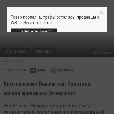
Товар пропал, штрафы остались: продавцы с
WB требуют ответов
В ПРЯМОМ ЭФИРЕ:
ПОЛИТИКА
УКРАИНА
ФОТО: ЦАРЬГРАД
28 НОЯБРЯ 08:16
ПОДПИШИТЕСЬ:
Кого назначит Вашингтон: Политолог
назвал преемника Зеленского
Политолог Международного института
гуманитарно-политических исследований