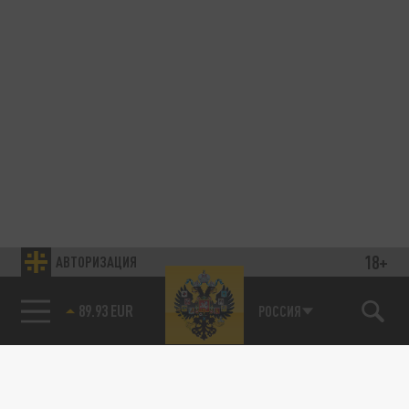
18+
АВТОРИЗАЦИЯ
89.93 EUR
РОССИЯ