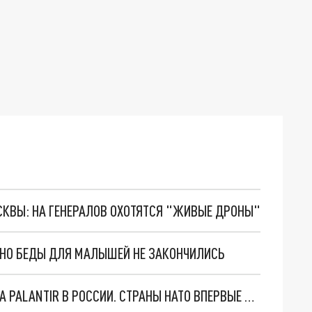
ОСКВЫ: НА ГЕНЕРАЛОВ ОХОТЯТСЯ "ЖИВЫЕ ДРОНЫ"
. НО БЕДЫ ДЛЯ МАЛЫШЕЙ НЕ ЗАКОНЧИЛИСЬ
"ОЧЕНЬ ПЛОХИЕ НОВОСТИ": БОЛЬШАЯ ОШИБКА PALANTIR В РОССИИ. СТРАНЫ НАТО ВПЕРВЫЕ ЗА СВО ОСТАНОВИЛИ ПОСТАВКИ ОРУЖИЯ. ВСУ ТЕРЯЮТ ПРИГРАНИЧЬЕ?