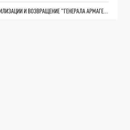
ТРИ ГЛАВНЫХ ИНСАЙДА ОБ СВО. ОТМЕНА МОБИЛИЗАЦИИ И ВОЗВРАЩЕНИЕ "ГЕНЕРАЛА АРМАГЕДДОНА"? ОТЛИЧНЫЕ НОВОСТИ, КОТОРЫЕ ЖДАЛИ ВСЕ