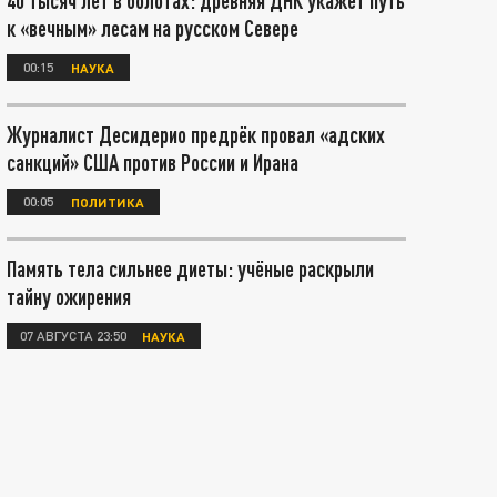
40 тысяч лет в болотах: древняя ДНК укажет путь
к «вечным» лесам на русском Севере
00:15
НАУКА
Журналист Десидерио предрёк провал «адских
санкций» США против России и Ирана
00:05
ПОЛИТИКА
Память тела сильнее диеты: учёные раскрыли
тайну ожирения
07 АВГУСТА 23:50
НАУКА