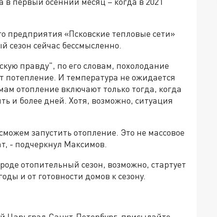
 в первый осенний месяц – когда в 2021
го предприятия «Псковские тепловые сети»
й сезон сейчас бессмысленно.
скую правду", по его словам, похолодание
дет потепление. И температура не ожидается
мам отопление включают только тогда, когда
ть и более дней. Хотя, возможно, ситуация
сможем запустить отопление. Это не массовое
т, - подчеркнул Максимов.
ороде отопительный сезон, возможно, стартует
годы и от готовности домов к сезону.
ей Царьград Санкт-Петербург, присылайте