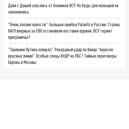
Даня с Дашей спаслись от боевиков ВСУ. Но беды для малышей не
закончились
"Очень плохие новости": Большая ошибка Palantir в России. Страны
НАТО впервые за СВО остановили поставки оружия. ВСУ теряют
приграничье?
"Терпение Путина лопнуло". Рекордный удар по Киеву "пересёк
красные линии". Особые спецы КНДР на ЛБС? Тайные переговоры
Европы и Москвы