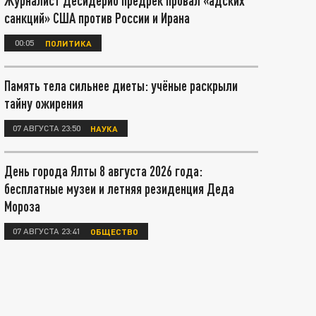
Журналист Десидерио предрёк провал «адских
санкций» США против России и Ирана
00:05
ПОЛИТИКА
Память тела сильнее диеты: учёные раскрыли
тайну ожирения
07 АВГУСТА 23:50
НАУКА
День города Ялты 8 августа 2026 года:
бесплатные музеи и летняя резиденция Деда
Мороза
07 АВГУСТА 23:41
ОБЩЕСТВО