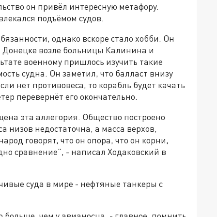
льство он привёл интересную метафору.
влекался подъёмом судов.
бязанности, однако вскоре стало хобби. Он
в Донецке возле больницы Калинина и
льтате военному пришлось изучить такие
ость судна. Он заметил, что балласт внизу
сли нет противовеса, то корабль будет качать
тер перевернёт его окончательно.
щена эта аллегория. Общество построено
а низов недостаточна, а масса верхов,
народ говорят, что он опора, что он корни,
дно сравнение", - написал Ходаковский в
чивые суда в мире - нефтяные танкеры с
о больше, чем у авианосца, - главное, помнить