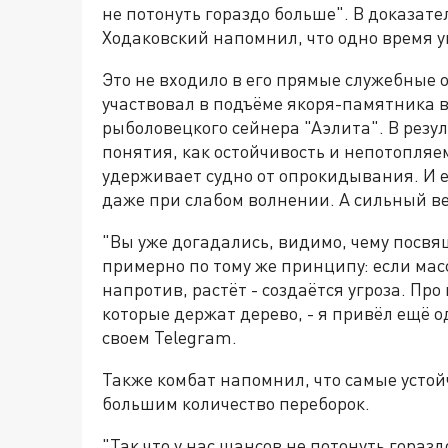
не потонуть гораздо больше". В доказате
Ходаковский напомнил, что одно время у
Это не входило в его прямые служебные о
участвовал в подъёме якоря-памятника 
рыболовецкого сейнера "Аэлита". В резу
понятия, как остойчивость и непотопляем
удерживает судно от опрокидывания. И е
даже при слабом волнении. А сильный ве
"Вы уже догадались, видимо, чему посвя
примерно по тому же принципу: если масс
напротив, растёт - создаётся угроза. Про 
которые держат дерево, - я привёл ещё о
своем Telegram.
Также комбат напомнил, что самые устой
большим количество переборок.
"Так что у нас шансов не потонуть горазд