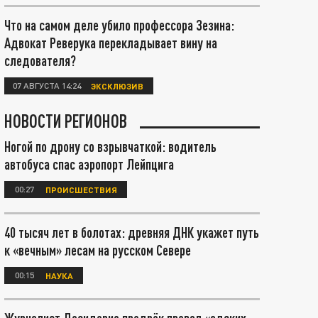
Что на самом деле убило профессора Зезина:
Адвокат Реверука перекладывает вину на
следователя?
07 АВГУСТА 14:24
ЭКСКЛЮЗИВ
НОВОСТИ РЕГИОНОВ
Ногой по дрону со взрывчаткой: водитель
автобуса спас аэропорт Лейпцига
00:27
ПРОИСШЕСТВИЯ
40 тысяч лет в болотах: древняя ДНК укажет путь
к «вечным» лесам на русском Севере
00:15
НАУКА