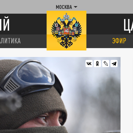
МОСКВА
ИЙ
Ц
АЛИТИКА
ЭФИР