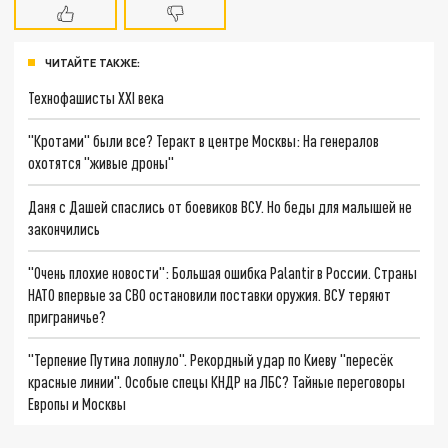
ЧИТАЙТЕ ТАКЖЕ:
Технофашисты XXI века
"Кротами" были все? Теракт в центре Москвы: На генералов
охотятся "живые дроны"
Даня с Дашей спаслись от боевиков ВСУ. Но беды для малышей не
закончились
"Очень плохие новости": Большая ошибка Palantir в России. Страны
НАТО впервые за СВО остановили поставки оружия. ВСУ теряют
приграничье?
"Терпение Путина лопнуло". Рекордный удар по Киеву "пересёк
красные линии". Особые спецы КНДР на ЛБС? Тайные переговоры
Европы и Москвы