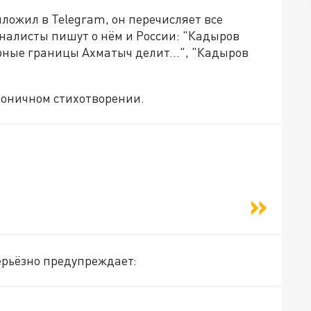
ыложил в Telegram, он перечисляет все
налисты пишут о нём и России: "Кадыров
орные границы Ахматыч делит…", "Кадыров
роничном стихотворении.
ерьёзно предупреждает: