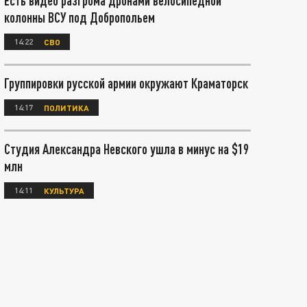
Есть видео разгрома дронами велосипедной
колонны ВСУ под Добропольем
14:22
СВО
Группировки русской армии окружают Краматорск
14:17
ПОЛИТИКА
Студия Александра Невского ушла в минус на $19
млн
14:11
КУЛЬТУРА