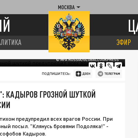
МОСКВА
ИЙ
Ц
АЛИТИКА
ЭФИР
© MFA RUSSIA/GLOBALLOOKPRESS
ПОДПИШИТЕСЬ:
": КАДЫРОВ ГРОЗНОЙ ШУТКОЙ
СИИ
тихом предупредил всех врагов России. При
ный посыл. "Клянусь бровями Подоляка!" -
усофобов Кадыров.