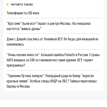
ЧИТАЙТЕ ТАКЖЕ:
Технофашисты XXI века
"Кротами" были все? Теракт в центре Москвы: На генералов
охотятся "живые дроны"
Даня с Дашей спаслись от боевиков ВСУ. Но беды для малышей не
закончились
"Очень плохие новости": Большая ошибка Palantir в России. Страны
НАТО впервые за СВО остановили поставки оружия. ВСУ теряют
приграничье?
"Терпение Путина лопнуло". Рекордный удар по Киеву "пересёк
красные линии". Особые спецы КНДР на ЛБС? Тайные переговоры
Европы и Москвы