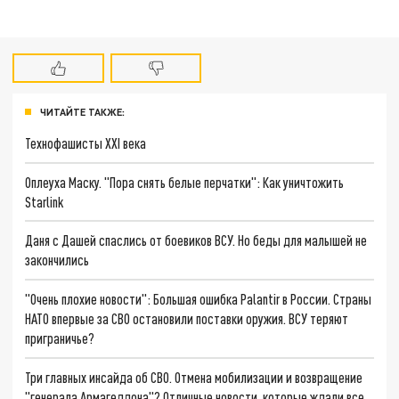
ЧИТАЙТЕ ТАКЖЕ:
Технофашисты XXI века
Оплеуха Маску. "Пора снять белые перчатки": Как уничтожить
Starlink
Даня с Дашей спаслись от боевиков ВСУ. Но беды для малышей не
закончились
"Очень плохие новости": Большая ошибка Palantir в России. Страны
НАТО впервые за СВО остановили поставки оружия. ВСУ теряют
приграничье?
Три главных инсайда об СВО. Отмена мобилизации и возвращение
"генерала Армагеддона"? Отличные новости, которые ждали все