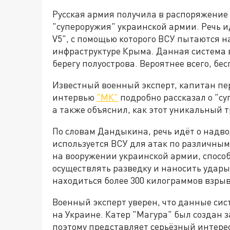
Русская армия получила в распоряжение
"супероружия" украинской армии. Речь и
V5", с помощью которого ВСУ пытаются н
инфраструктуре Крыма. Данная система
берегу полуострова. Вероятнее всего, бе
Известный военный эксперт, капитан пе
интервью
"МК"
подробно рассказал о "суп
а также объяснил, как этот уникальный 
По словам Дандыкина, речь идёт о надв
используется ВСУ для атак по различным
на вооружении украинской армии, способ
осуществлять разведку и наносить удар
находиться более 300 килограммов взры
Военный эксперт уверен, что данные си
на Украине. Катер "Магура" был создан 
поэтому представляет серьёзный интере