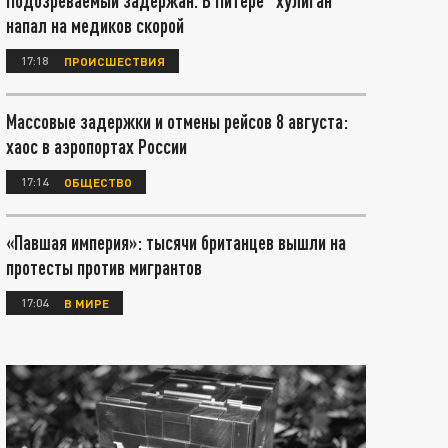
Подозреваемый задержан. В Питере "хулиган"
напал на медиков скорой
17:18
ПРОИСШЕСТВИЯ
Массовые задержки и отмены рейсов 8 августа:
хаос в аэропортах России
17:14
ОБЩЕСТВО
«Павшая империя»: тысячи британцев вышли на
протесты против мигрантов
17:04
В МИРЕ