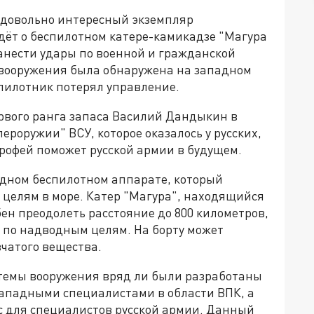
 довольно интересный экземпляр
дёт о беспилотном катере-камикадзе "Магура
анести удары по военной и гражданской
 вооружения была обнаружена на западном
спилотник потерял управление.
рвого ранга запаса Василий Дандыкин в
ероружии" ВСУ, которое оказалось у русских,
трофей поможет русской армии в будущем.
одном беспилотном аппарате, который
 целям в море. Катер "Магура", находящийся
ен преодолеть расстояние до 800 километров,
ы по надводным целям. На борту может
вчатого вещества.
стемы вооружения вряд ли были разработаны
западными специалистами в области ВПК, а
с для специалистов русской армии. Данный