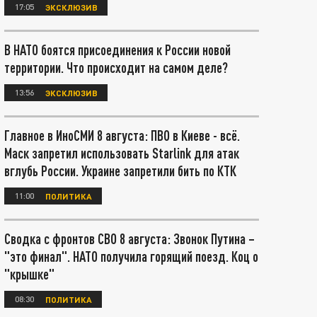
17:05
ЭКСКЛЮЗИВ
В НАТО боятся присоединения к России новой
территории. Что происходит на самом деле?
13:56
ЭКСКЛЮЗИВ
Главное в ИноСМИ 8 августа: ПВО в Киеве - всё.
Маск запретил использовать Starlink для атак
вглубь России. Украине запретили бить по КТК
11:00
ПОЛИТИКА
Сводка с фронтов СВО 8 августа: Звонок Путина –
"это финал". НАТО получила горящий поезд. Коц о
"крышке"
08:30
ПОЛИТИКА