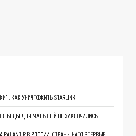
ТКИ": КАК УНИЧТОЖИТЬ STARLINK
. НО БЕДЫ ДЛЯ МАЛЫШЕЙ НЕ ЗАКОНЧИЛИСЬ
"ОЧЕНЬ ПЛОХИЕ НОВОСТИ": БОЛЬШАЯ ОШИБКА PALANTIR В РОССИИ. СТРАНЫ НАТО ВПЕРВЫЕ ЗА СВО ОСТАНОВИЛИ ПОСТАВКИ ОРУЖИЯ. ВСУ ТЕРЯЮТ ПРИГРАНИЧЬЕ?