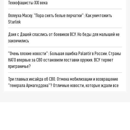
Технофашисты XXI века
Оплеуха Маску. "Пора снять белые перчатки": Как уничтожить
Starlink
Даня с Дашей спаслись от боевиков ВСУ. Но беды для малышей не
закончились
"Очень плохие новости": Большая ошибка Palantir в России. Страны
НАТО впервые за СВО остановили поставки оружия. ВСУ теряют
приграничье?
Три главных инсайда об СВО. Отмена мобилизации и возвращение
"генерала Армагеддона"? Отличные новости, которые ждали все