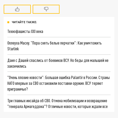
ЧИТАЙТЕ ТАКЖЕ:
Технофашисты XXI века
Оплеуха Маску. "Пора снять белые перчатки": Как уничтожить
Starlink
Даня с Дашей спаслись от боевиков ВСУ. Но беды для малышей не
закончились
"Очень плохие новости": Большая ошибка Palantir в России. Страны
НАТО впервые за СВО остановили поставки оружия. ВСУ теряют
приграничье?
Три главных инсайда об СВО. Отмена мобилизации и возвращение
"генерала Армагеддона"? Отличные новости, которые ждали все