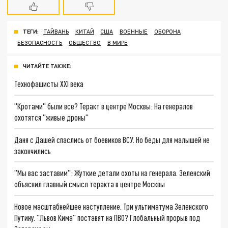
ТЕГИ:
ТАЙВАНЬ
КИТАЙ
США
ВОЕННЫЕ
ОБОРОНА
БЕЗОПАСНОСТЬ
ОБЩЕСТВО
В МИРЕ
ЧИТАЙТЕ ТАКЖЕ:
Технофашисты XXI века
"Кротами" были все? Теракт в центре Москвы: На генералов
охотятся "живые дроны"
Даня с Дашей спаслись от боевиков ВСУ. Но беды для малышей не
закончились
"Мы вас заставим": Жуткие детали охоты на генерала. Зеленский
объяснил главный смысл теракта в центре Москвы
Новое масштабнейшее наступление. Три ультиматума Зеленского
Путину. "Львов Кима" поставят на ПВО? Глобальный прорыв под