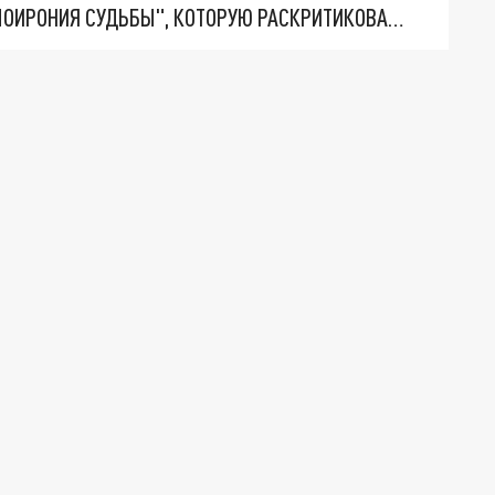
ВОЛЯ И УТЯШЕВА СНЯЛИСЬ В АВАНТЮРЕ "САМОИРОНИЯ СУДЬБЫ", КОТОРУЮ РАСКРИТИКОВАЛА ВДОВА РЯЗАНОВА