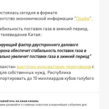
остоялась сегодня в формате
ентство экономической информации "
Прайм
".
абильность поставок газа в зимний период.
телевидение Китая:
зирующий фактор двустороннего делового
орона обеспечит стабильность поставок газа в
мально увеличит поставки газа в зимний период"
азахстан
выступил инициатором переговоров
с
 для собственных нужд. Республика
импортировать до 10 миллиардов кубов голубого
сывайтесь на наши каналы
ыми узнавайте о главных новостях и важнейших событиях дня.