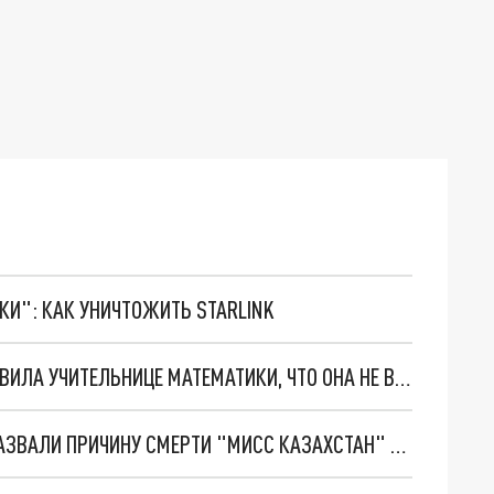
ТКИ": КАК УНИЧТОЖИТЬ STARLINK
В САТПАЕВЕ НАКАЗАЛИ ЗАВУЧА, КОТОРАЯ ЗАЯВИЛА УЧИТЕЛЬНИЦЕ МАТЕМАТИКИ, ЧТО ОНА НЕ В РОССИИ
"УБИЙЦА" ПОДКРАЛСЯ ВНЕЗАПНО: МЕДИКИ НАЗВАЛИ ПРИЧИНУ СМЕРТИ "МИСС КАЗАХСТАН" НАТАЛИИ СТЕШЕНКО