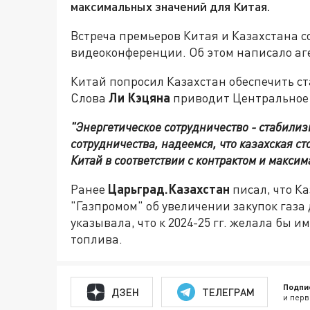
максимальных значений для Китая.
Встреча премьеров Китая и Казахстана с
видеоконференции. Об этом написало аг
Китай попросил Казахстан обеспечить ст
Слова
Ли Кэцяна
приводит Центральное 
"Энергетическое сотрудничество - стабили
сотрудничества, надеемся, что казахская ст
Китай в соответствии с контрактом и макси
Ранее
Царьград.Казахстан
писал, что К
"Газпромом" об увеличении закупок газа
указывала, что к 2024-25 гг. желала бы 
топлива.
Подпи
ДЗЕН
ТЕЛЕГРАМ
и перв