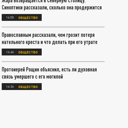
Жара возвращается в Северную столицу.
Синоптики рассказали, сколько она продержится
16:50
ОБЩЕСТВО
Православным рассказали, чем грозит потеря
нательного креста и что делать при его утрате
16:46
ОБЩЕСТВО
Протоиерей Рощин объяснил, есть ли духовная
связь умершего с его могилой
16:36
ОБЩЕСТВО