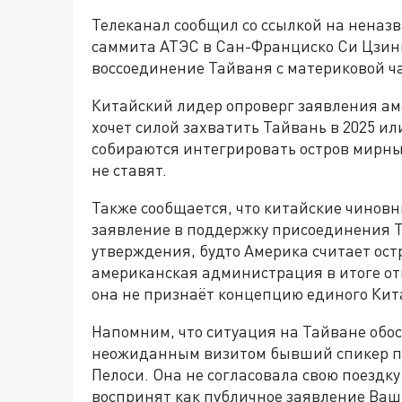
Телеканал сообщил со ссылкой на неназв
саммита АТЭС в Сан-Франциско Си Цзинь
воссоединение Тайваня с материковой ч
Китайский лидер опроверг заявления аме
хочет силой захватить Тайвань в 2025 ил
собираются интегрировать остров мирны
не ставят.
Также сообщается, что китайские чинов
заявление в поддержку присоединения Т
утверждения, будто Америка считает ос
американская администрация в итоге от
она не признаёт концепцию единого Кит
Напомним, что ситуация на Тайване обост
неожиданным визитом бывший спикер п
Пелоси. Она не согласовала свою поездку
воспринят как публичное заявление Ваш