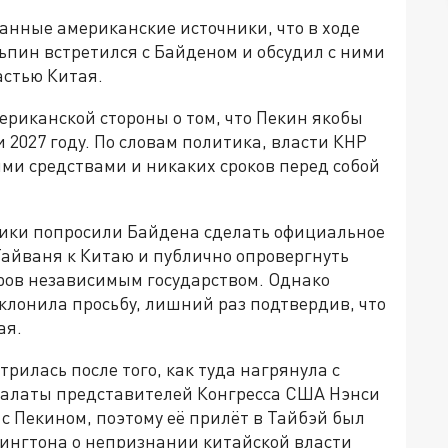
анные американские источники, что в ходе
пин встретился с Байденом и обсудил с ними
астью Китая.
риканской стороны о том, что Пекин якобы
и 2027 году. По словам политика, власти КНР
ми средствами и никаких сроков перед собой
ники попросили Байдена сделать официальное
айваня к Китаю и публично опровергнуть
тров независимым государством. Однако
клонила просьбу, лишний раз подтвердив, что
ая.
рилась после того, как туда нагрянула с
алаты представителей Конгресса США Нэнси
 с Пекином, поэтому её прилёт в Тайбэй был
ингтона о непризнании китайской власти