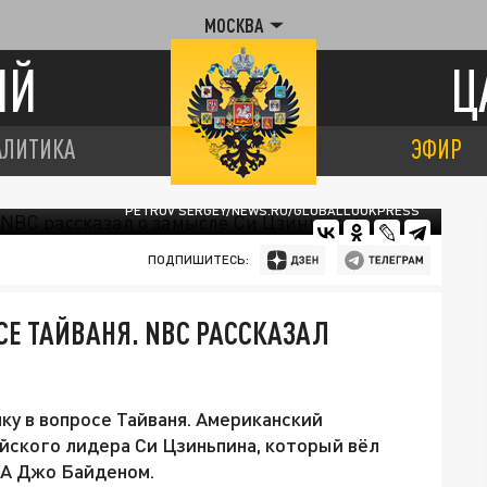
МОСКВА
ИЙ
Ц
АЛИТИКА
ЭФИР
PETROV SERGEY/NEWS.RU/GLOBALLOOKPRESS
ПОДПИШИТЕСЬ:
СЕ ТАЙВАНЯ. NBC РАССКАЗАЛ
ку в вопросе Тайваня. Американский
йского лидера Си Цзиньпина, который вёл
А Джо Байденом.