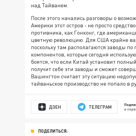
над Тайванем.
После этого начались разговоры о возм
Америки этот остров - не просто средств
противника, как Гонконг, где американц
цветную революцию. Для США крайне важ
поскольку там располагаются заводы по 
компонентов, которые сегодня использу
боятся, что если Китай установит полный
получит себе эти заводы и сможет совер
Вашингтон считает эту ситуацию недопус
тайваньское производство не попало в р
Подпи
ДЗЕН
ТЕЛЕГРАМ
и перв
ПОДЕЛИТЬСЯ: