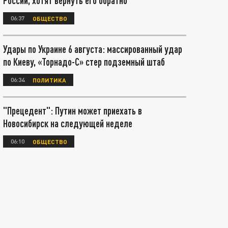
России, хотят вернуть его обратно
06:37
ОБЩЕСТВО
Удары по Украине 6 августа: массированный удар
по Киеву, «Торнадо-С» стер подземный штаб
06:34
ПОЛИТИКА
"Прецедент": Путин может приехать в
Новосибирск на следующей неделе
06:10
ОБЩЕСТВО