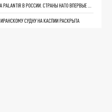
"ОЧЕНЬ ПЛОХИЕ НОВОСТИ": БОЛЬШАЯ ОШИБКА PALANTIR В РОССИИ. СТРАНЫ НАТО ВПЕРВЫЕ ЗА СВО ОСТАНОВИЛИ ПОСТАВКИ ОРУЖИЯ. ВСУ ТЕРЯЮТ ПРИГРАНИЧЬЕ?
О ИРАНСКОМУ СУДНУ НА КАСПИИ РАСКРЫТА