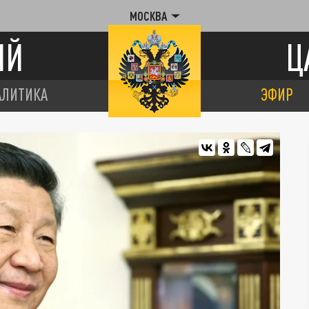
МОСКВА
ИЙ
Ц
АЛИТИКА
ЭФИР