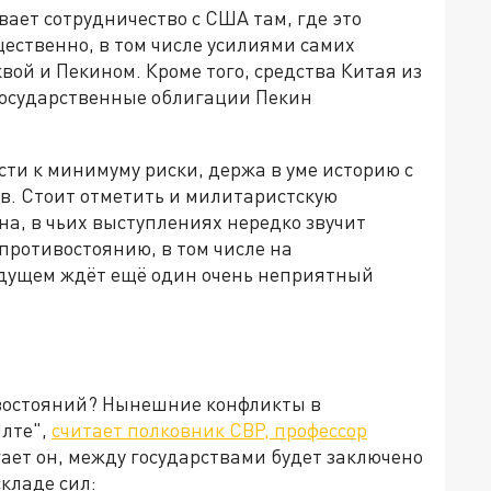
ает сотрудничество с США там, где это
щественно, в том числе усилиями самих
вой и Пекином. Кроме того, средства Китая из
государственные облигации Пекин
ести к минимуму риски, держа в уме историю с
в. Стоит отметить и милитаристскую
а, в чьих выступлениях нередко звучит
противостоянию, в том числе на
удущем ждёт ещё один очень неприятный
ивостояний? Нынешние конфликты в
Ялте",
считает полковник СВР, профессор
агает он, между государствами будет заключено
кладе сил: