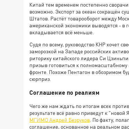
Китай тем временем постепенно сворачив
возможно. Экспорт за океан сокращён су
Штатов. Растёт товарооборот между Моск
американской экономики выводятся - в 
вкладывается всё меньше.
Судя по всему, руководство КНР хочет св
заморозкой на Западе российских активо
риторику китайского лидера Си Цзиньпин
призыв готовиться к полномасштабному 
фронте. Похоже Пентагон в обозримом б
сюрприз.
Соглашение по реалиям
Чего же нам ждать по итогам всех прот
результате всё равно приведут к "новой 
МГИМО Андрей Безруков
. По факту, пол
соглашение, основанное на реальном рас