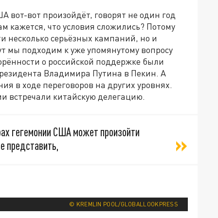
ША вот-вот произойдёт, говорят не один год
м кажется, что условия сложились? Потому
и несколько серьёзных кампаний, но и
Тут мы подходим к уже упомянутому вопросу
ворённости о российской поддержке были
президента Владимира Путина в Пекин. А
я в ходе переговоров на других уровнях.
ии встречали китайскую делегацию.
Крах гегемонии США может произойти
е представить,
© KREMLIN POOL/GLOBALLOOKPRESS