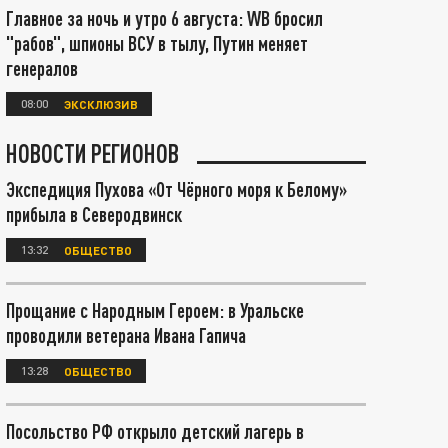
Главное за ночь и утро 6 августа: WB бросил
"рабов", шпионы ВСУ в тылу, Путин меняет
генералов
08:00
ЭКСКЛЮЗИВ
НОВОСТИ РЕГИОНОВ
Экспедиция Пухова «От Чёрного моря к Белому»
прибыла в Северодвинск
13:32
ОБЩЕСТВО
Прощание с Народным Героем: в Уральске
проводили ветерана Ивана Гапича
13:28
ОБЩЕСТВО
Посольство РФ открыло детский лагерь в