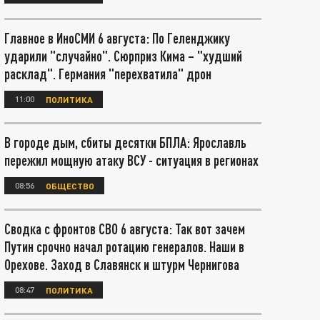
Главное в ИноСМИ 6 августа: По Геленджику
ударили "случайно". Сюрприз Кима – "худший
расклад". Германия "перехватила" дрон
11:00
ПОЛИТИКА
В городе дым, сбиты десятки БПЛА: Ярославль
пережил мощную атаку ВСУ - ситуация в регионах
08:56
ОБЩЕСТВО
Сводка с фронтов СВО 6 августа: Так вот зачем
Путин срочно начал ротацию генералов. Наши в
Орехове. Заход в Славянск и штурм Чернигова
08:47
ПОЛИТИКА