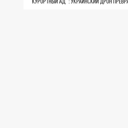
"КУРОРТНЫЙ АД": УКРАИНСКИЙ ДРОН ПРЕВР