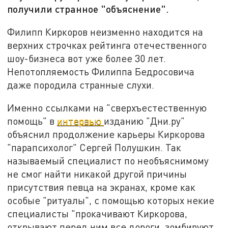
получили странное "объяснение".
Филипп Киркоров неизменно находится на
верхних строчках рейтинга отечественного
шоу-бизнеса вот уже более 30 лет.
Непотопляемость Филиппа Бедросовича
даже породила странные слухи.
Именно ссылками на "сверхъестественную
помощь" в
интервью
изданию "Дни.ру"
объяснил продолжение карьеры Киркорова
"парапсихолог" Сергей Полушкин. Так
называемый специалист по необъяснимому
не смог найти никакой другой причины
присутствия певца на экранах, кроме как
особые "ритуалы", с помощью которых некие
специалисты "прокачивают Киркорова,
открывают перед ним все дороги, зомбируют