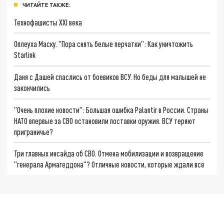
ЧИТАЙТЕ ТАКЖЕ:
Технофашисты XXI века
Оплеуха Маску. "Пора снять белые перчатки": Как уничтожить
Starlink
Даня с Дашей спаслись от боевиков ВСУ. Но беды для малышей не
закончились
"Очень плохие новости": Большая ошибка Palantir в России. Страны
НАТО впервые за СВО остановили поставки оружия. ВСУ теряют
приграничье?
Три главных инсайда об СВО. Отмена мобилизации и возвращение
"генерала Армагеддона"? Отличные новости, которые ждали все