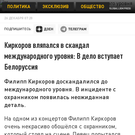
ПОЛИТИКА
ЭКСКЛЮЗИВ
ОБЩЕСТВО
© KOMSOMOLSKAYA PRAVDA/GLOBALLOOKPRESS
26 ДЕКАБРЯ 07:20
ПОДПИШИТЕСЬ:
Киркоров вляпался в скандал
международного уровня: В дело вступает
Белоруссия
Филипп Киркоров доскандалился до
международного уровня. В инциденте с
охранником появилась неожиданная
деталь.
На одном из концертов Филипп Киркоров
очень некрасиво обошёлся с охранником,
который стоял на сцене. Певец попытался