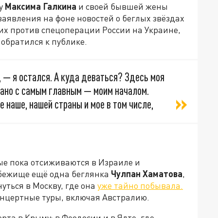
ру
Максима Галкина
и своей бывшей жены
 заявления на фоне новостей о беглых звёздах
их против спецоперации России на Украине,
 обратился к публике.
ы, — я остался. А куда деваться? Здесь моя
язано с самым главным — моим началом.
 наше, нашей страны и мое в том числе,
рые пока отсиживаются в Израиле и
бежище ещё одна беглянка
Чулпан Хаматова
,
уться в Москву, где она
уже тайно побывала.
концертные туры, включая Австралию.
та в Крыму: в Феодосии и в Ялте, где