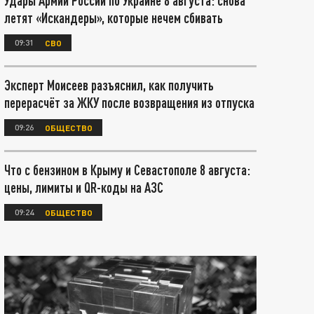
Удары Армии России по Украине 8 августа: снова
летят «Искандеры», которые нечем сбивать
09:31
СВО
Эксперт Моисеев разъяснил, как получить
перерасчёт за ЖКУ после возвращения из отпуска
09:26
ОБЩЕСТВО
Что с бензином в Крыму и Севастополе 8 августа:
цены, лимиты и QR-коды на АЗС
09:24
ОБЩЕСТВО