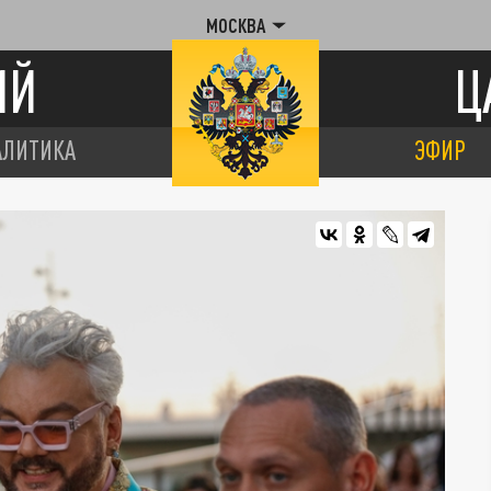
МОСКВА
ИЙ
Ц
АЛИТИКА
ЭФИР