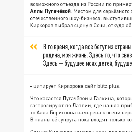
возможного отъезда из России по приме
Аллы Пугачёвой
. Местом для серьёзного
отечественного шоу-бизнеса, выступивш
Киркоров выбрал сцену в Сочи, откуда об
В то время, когда все бегут из стран
родина, моя жизнь. Здесь то, что св
Здесь — будущее моих детей, будущее
- цитирует Киркорова сайт blitz.plus.
Что касается Пугачёвой и Галкина, кото
гастролируют по Латвии, где нашла при
то Алла Борисовна намерена к осени верн
В планы её супруга пока входят только 
Сам же Киркоров намерен дать два концер