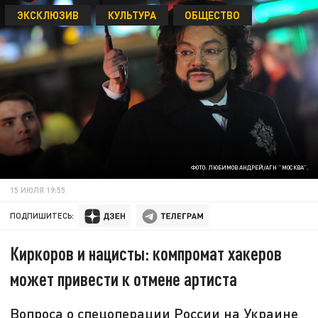
ЭКСКЛЮЗИВ
КУЛЬТУРА
ОБЩЕСТВО
ФОТО: ЛЮБИМОВ АНДРЕЙ/АГН "МОСКВА".
15 ИЮЛЯ 19:55
ПОДПИШИТЕСЬ:
Киркоров и нацисты: компромат хакеров
может привести к отмене артиста
Вопроса о спецоперации России на Украине