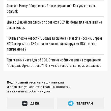
Оплеуха Маску. "Пора снять белые перчатки": Как уничтожить
Starlink
Даня с Дашей спаслись от боевиков ВСУ. Но беды для малышей не
закончились
"Очень плохие новости": Большая ошибка Palantir в России. Страны
НАТО впервые за СВО остановили поставки оружия. ВСУ теряют
приграничье?
Три главных инсайда об СВО. Отмена мобилизации и возвращение
"генерала Армагеддона"? Отличные новости, которые ждали все
Подписывайтесь на наши каналы
и первыми узнавайте о главных новостях
и важнейших событиях дня.
ДЗЕН
ТЕЛЕГРАМ