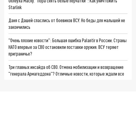
Оплеуха Маску. "Пора снять белые перчатки": Как уничтожить
Starlink
Даня с Дашей спаслись от боевиков ВСУ. Но беды для малышей не
закончились
"Очень плохие новости": Большая ошибка Palantir в России. Страны
НАТО впервые за СВО остановили поставки оружия. ВСУ теряют
приграничье?
Три главных инсайда об СВО. Отмена мобилизации и возвращение
"генерала Армагеддона"? Отличные новости, которые ждали все